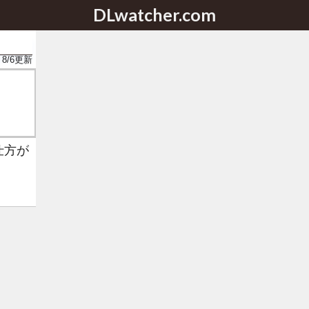
DLwatcher.com
8/6
更新
仕方が