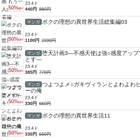
23.4ド
50%
440円
880円
OFF
ボクの理想の異世界生活総集編03
マンガ
23.4ド
50%
1100円
2200円
OFF
堕天計画3―不感天使は強○感度アップ
マンガ
とす―
23.4ド
50%
OFF
385円
770円
つよつよメ○ガキヴィランとよわよわ
マンガ
ーの俺
23.4ド
50%
OFF
330円
660円
ボクの理想の異世界生活11
マンガ
23.4ド
50%
330円
660円
OFF