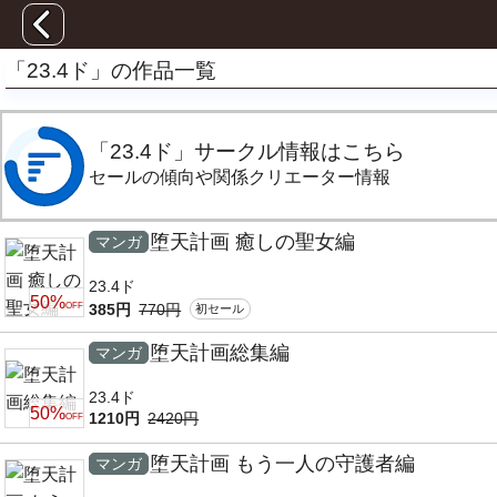
「23.4ド」の作品一覧
「23.4ド」サークル情報はこちら
セールの傾向や関係クリエーター情報
堕天計画 癒しの聖女編
マンガ
23.4ド
50%
385円
770円
OFF
初セール
堕天計画総集編
マンガ
23.4ド
50%
1210円
2420円
OFF
堕天計画 もう一人の守護者編
マンガ