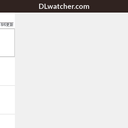
DLwatcher.com
8/6
更新