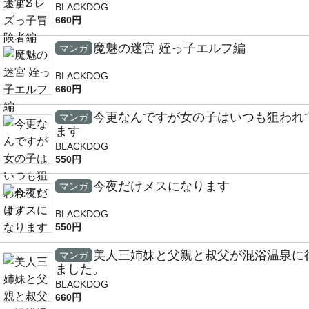
BLACKDOG
660円
魔魅の迷宮 姪っ子エルフ編
マンガ
BLACKDOG
660円
今更なんですが女の子はいつも狙われ
マンガ
ます
BLACKDOG
550円
今夜だけメスになります
マンガ
BLACKDOG
550円
美人三姉妹と父親と叔父が混浴温泉に
マンガ
ました。
BLACKDOG
660円