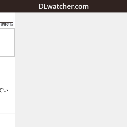
DLwatcher.com
8/8
更新
てい