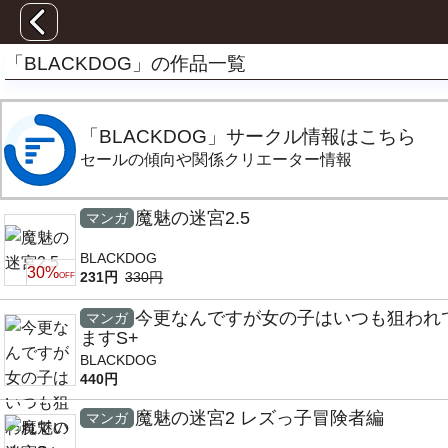
「BLACKDOG」の作品一覧
「BLACKDOG」サークル情報はこちら
セールの傾向や関係クリエーター情報
魔魅の迷宮2.5
マンガ
BLACKDOG
30%
231円
330円
OFF
今更なんですが女の子はいつも狙われ
マンガ
ますS+
BLACKDOG
440円
魔魅の迷宮2 レズっ子冒険者編
マンガ