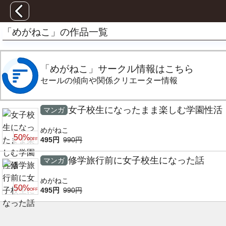
「めがねこ」の作品一覧
「めがねこ」サークル情報はこちら
セールの傾向や関係クリエーター情報
女子校生になったまま楽しむ学園性活
マンガ
めがねこ
50%
495円
990円
OFF
修学旅行前に女子校生になった話
マンガ
めがねこ
50%
495円
990円
OFF