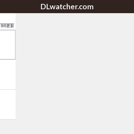
DLwatcher.com
8/6
更新