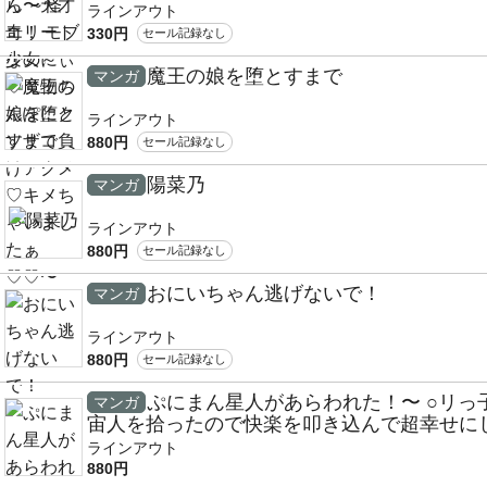
ラインアウト
330円
セール記録なし
魔王の娘を堕とすまで
マンガ
ラインアウト
880円
セール記録なし
陽菜乃
マンガ
ラインアウト
880円
セール記録なし
おにいちゃん逃げないで！
マンガ
ラインアウト
880円
セール記録なし
ぷにまん星人があらわれた！〜 ○リっ
マンガ
宙人を拾ったので快楽を叩き込んで超幸せに
あげる話〜
ラインアウト
880円