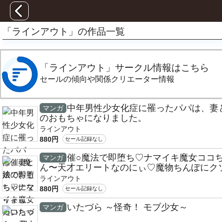
「ラインアウト」の作品一覧
「ラインアウト」サークル情報はこちら
セールの傾向や関係クリエーター情報
中年男性少女化症に罹ったパパは、妻
マンガ
のおもちゃになりました。
ラインアウト
880円
セール記録なし
催○魔法で即堕ち♡ナマイキ魔女ココ
マンガ
ん〜天才エリートなのにぃ♡魔物ちんぽにク
コ負けアクメ♡キメちゃいましたぁ♡♡〜
ラインアウト
880円
セール記録なし
いたづら ～怪奇！ モブ少女～
マンガ