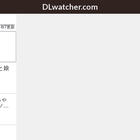
DLwatcher.com
8/7
更新
と娘
ちゃ
ソザ