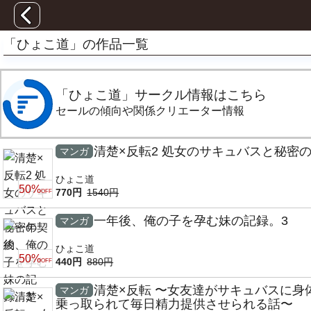
「ひょこ道」の作品一覧
「ひょこ道」サークル情報はこちら
セールの傾向や関係クリエーター情報
清楚×反転2 処女のサキュバスと秘密
マンガ
ひょこ道
50%
770円
1540円
OFF
一年後、俺の子を孕む妹の記録。3
マンガ
ひょこ道
50%
440円
880円
OFF
清楚×反転 〜女友達がサキュバスに身
マンガ
乗っ取られて毎日精力提供させられる話〜