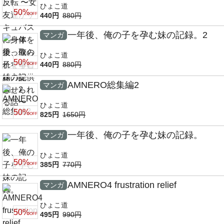
ひょこ道
50%
OFF
440円
880円
一年後、俺の子を孕む妹の記録。2
マンガ
ひょこ道
50%
440円
880円
OFF
AMNERO総集編2
マンガ
ひょこ道
50%
825円
1650円
OFF
一年後、俺の子を孕む妹の記録。
マンガ
ひょこ道
50%
385円
770円
OFF
AMNERO4 frustration relief
マンガ
ひょこ道
50%
495円
990円
OFF