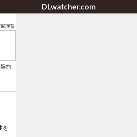
DLwatcher.com
8/8
更新
の契約
体を