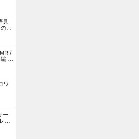
夢見
夢の中
R /
編 〜
ロワ
サー
 ～