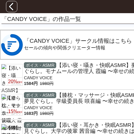
「CANDY VOICE」の作品一覧
「CANDY VOICE」サークル情報はこちら
セールの傾向や関係クリエーター情報
【添い寝・囁き・快眠ASMR】
ボイス・ASMR
ぐらし。モナムールの管理人 霞編 〜幸せの
夢の中で〜【CV:東山奈央】
CANDY VOICE
20%
OFF
1584円
1980円
【膝枕・マッサージ・快眠ASM
ボイス・ASMR
夢見ぐらし。学級委員長 咲喜編 〜幸せの続
の中で〜【CV:白石涼子】
CANDY VOICE
15%
OFF
1683円
1980円
【添い寝・耳かき・快眠ASMR
ボイス・ASMR
見ぐらし。大学の後輩 茜音編 〜幸せの続き