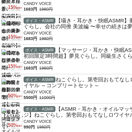
中で〜【CV:石見舞菜香】
CANDY VOICE
15%
OFF
1683円
1980円
【囁き・耳かき・快眠ASMR】
ボイス・ASMR
ぐらし。会社の同僚 美波編 〜幸せの続きは
で〜【CV:茅野愛衣】
CANDY VOICE
15%
OFF
1683円
1980円
【マッサージ・耳かき・快眠ASM
ボイス・ASMR
初回限定3時間超】夢見ぐらし。同級生さくら
幸せの続きは夢の中で〜【CV:羊宮妃那】
CANDY VOICE
15%
OFF
1683円
1980円
ねこぐらし。第壱回おもてなし
ボイス・ASMR
イヤル ～コンプリートセット～
CANDY VOICE
50%
OFF
5500円
11000円
【ASMR・耳かき・オイルマッ
ボイス・ASMR
ジ】ねこぐらし。第壱回おもてなしロワイヤル
ノルウェー猫編～【CV:井口裕香】
CANDY VOICE
50%
OFF
990円
1980円