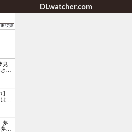
DLwatcher.com
8/7
更新
夢見
続きは
R】
きは夢
】夢
は夢の