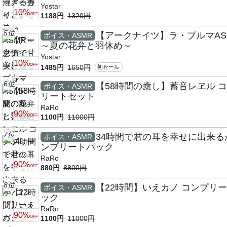
Yostar
10%
OFF
1188円
1320円
5位
【アークナイツ】ラ・プルマAS
ボイス・ASMR
～夏の花弁と羽休め～
Yostar
10%
OFF
1485円
1650円
初セール
6位
【58時間の癒し】蓄音レヱル 
ボイス・ASMR
リートセット
RaRo
90%
OFF
1100円
11000円
7位
34時間で君の耳を幸せに出来る
ボイス・ASMR
ンプリートパック
RaRo
90%
OFF
880円
8800円
8位
【22時間】いえカノ コンプリ
ボイス・ASMR
ック
RaRo
90%
OFF
1100円
11000円