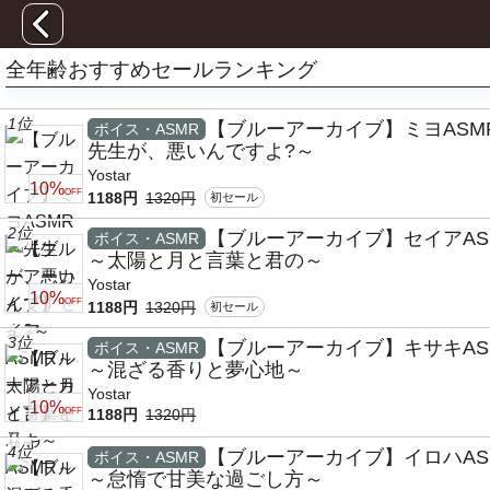
全年齢おすすめセールランキング
1位
【ブルーアーカイブ】ミヨASM
ボイス・ASMR
先生が、悪いんですよ?～
Yostar
10%
OFF
1188円
1320円
初セール
2位
【ブルーアーカイブ】セイアAS
ボイス・ASMR
～太陽と月と言葉と君の～
Yostar
10%
OFF
1188円
1320円
初セール
3位
【ブルーアーカイブ】キサキAS
ボイス・ASMR
～混ざる香りと夢心地～
Yostar
10%
OFF
1188円
1320円
4位
【ブルーアーカイブ】イロハAS
ボイス・ASMR
～怠惰で甘美な過ごし方～