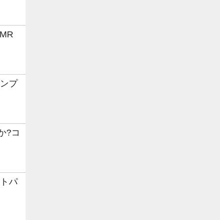
MR
コンプ
か?コ
ートパ