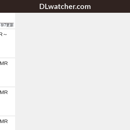
DLwatcher.com
8/7
更新
R～
MR
MR
MR