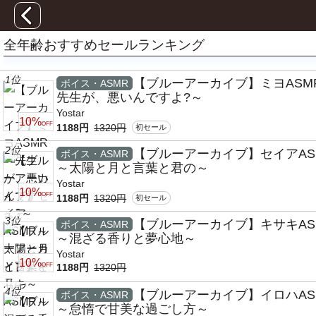
全年齢おすすめセールランキング
1位
【ブルーアーカイブ】ミヨASM
ボイス・ASMR
先生が、悪いんですよ?～
Yostar
10%
OFF
1188円
1320円
初セール
2位
【ブルーアーカイブ】セイアAS
ボイス・ASMR
～太陽と月と言葉と君の～
Yostar
10%
OFF
1188円
1320円
初セール
3位
【ブルーアーカイブ】キサキAS
ボイス・ASMR
～混ざる香りと夢心地～
Yostar
10%
OFF
1188円
1320円
4位
【ブルーアーカイブ】イロハAS
ボイス・ASMR
～怠惰で甘美な過ごし方～