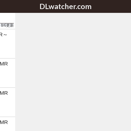
DLwatcher.com
8/6
更新
R～
MR
MR
MR