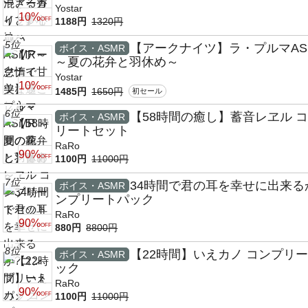
Yostar
10%
OFF
1188円
1320円
5位
【アークナイツ】ラ・プルマAS
ボイス・ASMR
～夏の花弁と羽休め～
Yostar
10%
OFF
1485円
1650円
初セール
6位
【58時間の癒し】蓄音レヱル 
ボイス・ASMR
リートセット
RaRo
90%
OFF
1100円
11000円
7位
34時間で君の耳を幸せに出来る
ボイス・ASMR
ンプリートパック
RaRo
90%
OFF
880円
8800円
8位
【22時間】いえカノ コンプリ
ボイス・ASMR
ック
RaRo
90%
OFF
1100円
11000円