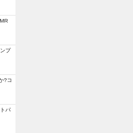
MR
コンプ
か?コ
ートパ