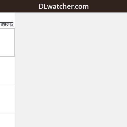
DLwatcher.com
8/9
更新