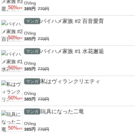
OVing
50%
385円
770円
OFF
パイハメ家族 #2 百音愛育
マンガ
OVing
50%
385円
770円
OFF
パイハメ家族 #1 水花邂逅
マンガ
OVing
50%
385円
770円
OFF
私はヴィランクリエティ
マンガ
OVing
50%
385円
770円
OFF
玩具になった二竜
マンガ
OVing
50%
385円
770円
OFF