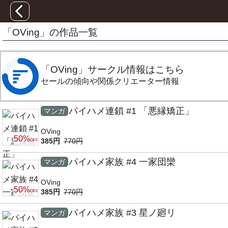
「OVing」の作品一覧
「OVing」サークル情報はこちら
セールの傾向や関係クリエーター情報
パイハメ連鎖 #1 「悪縁矯正」
マンガ
OVing
50%
385円
770円
OFF
パイハメ家族 #4 一家団欒
マンガ
OVing
50%
385円
770円
OFF
パイハメ家族 #3 星ノ廻リ
マンガ