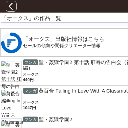
「オークス」の作品一覧
「オークス」出版社情報はこちら
セールの傾向や関係クリエーター情報
聖・姦獄学園2 第十話 肛辱の告白会（
マンガ
編）
オークス
440円
黄百合 Falling In Love With A Classma
マンガ
オークス
1047円
聖・姦獄学園2
マンガ