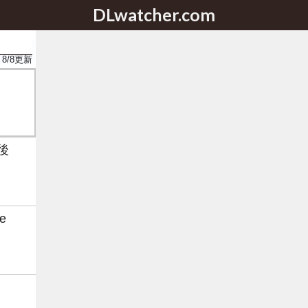
DLwatcher.com
8/8
更新
後
te