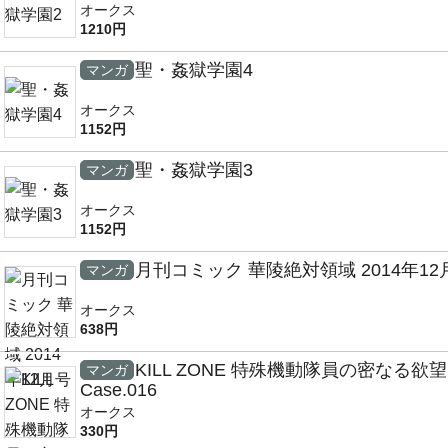
オークス
1210円
聖・姦獄学園4
マンガ
オークス
1152円
聖・姦獄学園3
マンガ
オークス
1152円
月刊コミック 華陵絶対領域 2014年12
マンガ
オークス
638円
KILL ZONE 特殊機動隊員の密なる欲望
マンガ
Case.016
オークス
330円