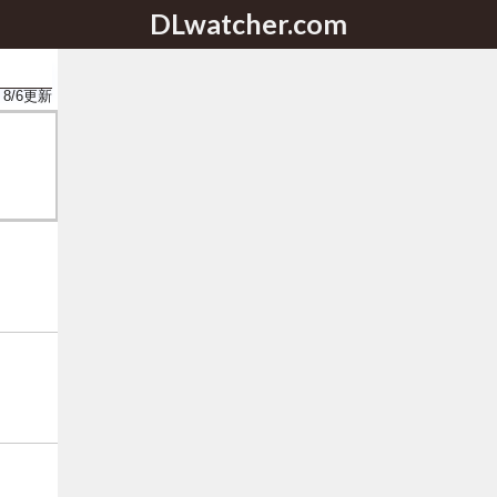
DLwatcher.com
8/6
更新