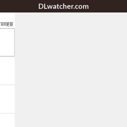
DLwatcher.com
8/8
更新