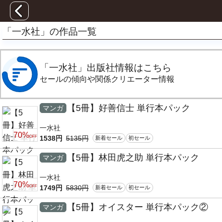
「一水社」の作品一覧
「一水社」出版社情報はこちら
セールの傾向や関係クリエーター情報
【5冊】好善信士 単行本パック
マンガ
一水社
70%
1538円
5135円
OFF
新着セール
初セール
【5冊】林田虎之助 単行本パック
マンガ
一水社
70%
1749円
5830円
OFF
新着セール
初セール
【5冊】オイスター 単行本パック②
マンガ