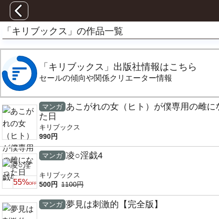
「キリブックス」の作品一覧
「キリブックス」出版社情報はこちら
セールの傾向や関係クリエーター情報
あこがれの女（ヒト）が僕専用の雌に
マンガ
た日
キリブックス
990円
凌○淫戯4
マンガ
キリブックス
55%
500円
1100円
OFF
夢見は刺激的【完全版】
マンガ