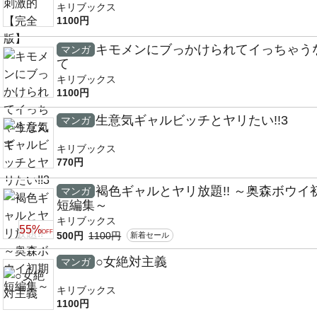
キリブックス
1100円
キモメンにブっかけられてイっちゃう
マンガ
て
キリブックス
1100円
生意気ギャルビッチとヤリたい!!3
マンガ
キリブックス
770円
褐色ギャルとヤリ放題!! ～奥森ボウイ
マンガ
短編集～
キリブックス
55%
OFF
500円
1100円
新着セール
○女絶対主義
マンガ
キリブックス
1100円