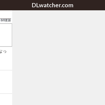
DLwatcher.com
8/8
更新
なっ