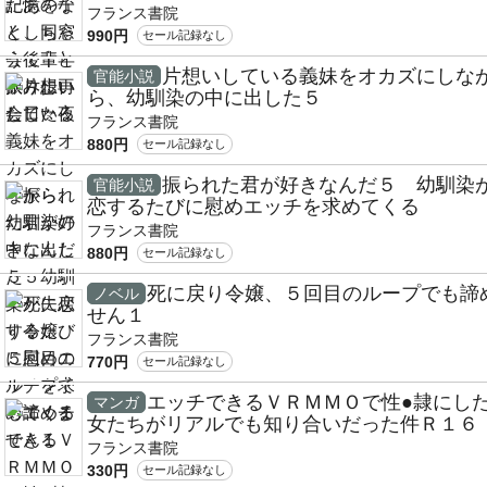
フランス書院
990円
セール記録なし
片想いしている義妹をオカズにしな
官能小説
ら、幼馴染の中に出した５
フランス書院
880円
セール記録なし
振られた君が好きなんだ５ 幼馴染
官能小説
恋するたびに慰めエッチを求めてくる
フランス書院
880円
セール記録なし
死に戻り令嬢、５回目のループでも諦
ノベル
せん１
フランス書院
770円
セール記録なし
エッチできるＶＲＭＭＯで性●隷にし
マンガ
女たちがリアルでも知り合いだった件Ｒ１６
フランス書院
330円
セール記録なし