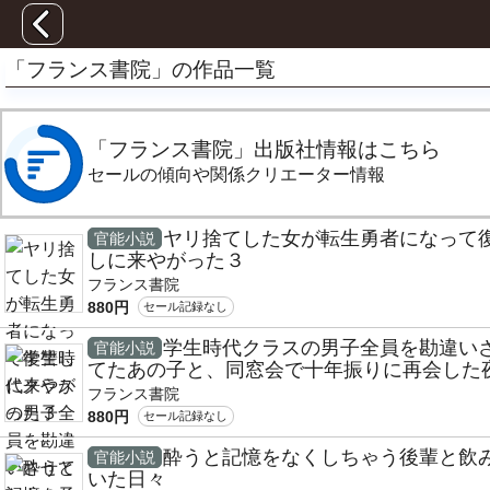
「フランス書院」の作品一覧
「フランス書院」出版社情報はこちら
セールの傾向や関係クリエーター情報
ヤリ捨てした女が転生勇者になって
官能小説
しに来やがった３
フランス書院
880円
セール記録なし
学生時代クラスの男子全員を勘違い
官能小説
てたあの子と、同窓会で十年振りに再会した
フランス書院
880円
セール記録なし
酔うと記憶をなくしちゃう後輩と飲
官能小説
いた日々