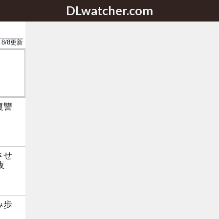
DLwatcher.com
8/8
更新
復讐
させ
夜
み歩