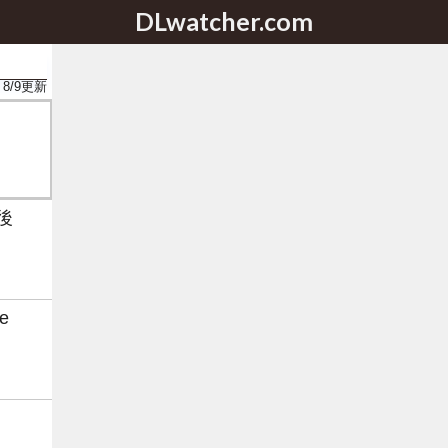
DLwatcher.com
8/9
更新
後
te