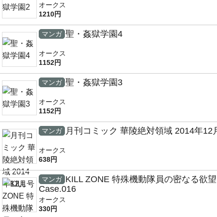
オークス
1210円
聖・姦獄学園4
マンガ
オークス
1152円
聖・姦獄学園3
マンガ
オークス
1152円
月刊コミック 華陵絶対領域 2014年12
マンガ
オークス
638円
KILL ZONE 特殊機動隊員の密なる欲望
マンガ
Case.016
オークス
330円