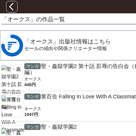
「オークス」の作品一覧
「オークス」出版社情報はこちら
セールの傾向や関係クリエーター情報
聖・姦獄学園2 第十話 肛辱の告白会（
マンガ
編）
オークス
440円
黄百合 Falling In Love With A Classma
マンガ
オークス
1047円
聖・姦獄学園2
マンガ