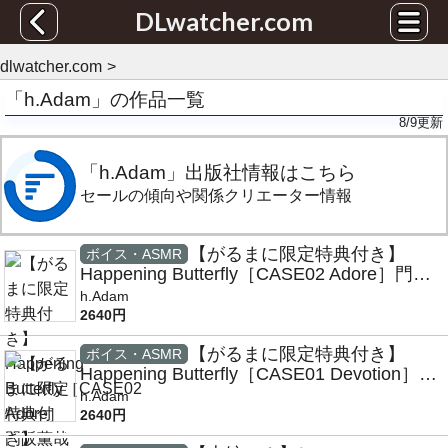
DLwatcher.com
dlwatcher.com
「h.Adam」の作品一覧
8/9
更新
「h.Adam」出版社情報はこちら
セールの傾向や関係クリエーター情報
【がるまに限定特典付き】
ボイス・ASMR
Happening Butterfly［CASE02 Adore］門阪
薫哉 cv土門熱
h.Adam
2640円
【がるまに限定特典付き】
ボイス・ASMR
Happening Butterfly［CASE01 Devotion］蒔
野芳樹 cvテトラポット登
h.Adam
2640円