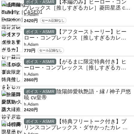
【本編のみ】ヒーロー・コン
ボイス・ASMR
プレックス［推しすぎるカレ］菱田星丞 cv
久喜大
h.Adam
2420円
セール記録なし
【アフターストーリー】ヒー
ボイス・ASMR
ロー・コンプレックス［推しすぎるカレ］
菱田星丞 cv久喜大
h.Adam
770円
セール記録なし
【がるまに限定特典付き】ヒ
ボイス・ASMR
ーロー・コンプレックス［推しすぎるカ
レ］菱田星丞 cv久喜大 / 本編+アフタースト
h.Adam
ーリーセット
2860円
陰陽師愛執艶語・縁 / 神子戸悠
ボイス・ASMR
暁 cv皇帝
h.Adam
2420円
【特典フリートーク付き】プ
ボイス・ASMR
リンスコンプレックス・ダサかったカレ 辰
巳陽正 cv櫻井真人