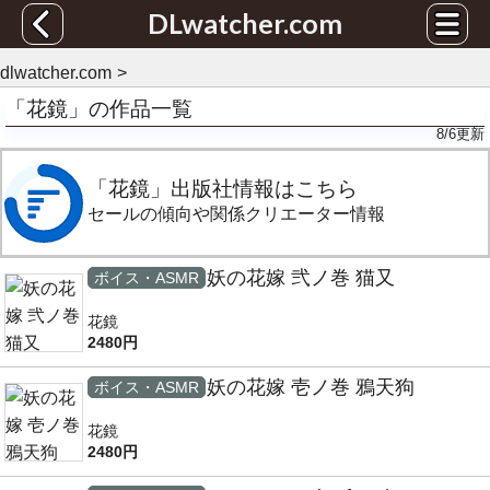
DLwatcher.com
dlwatcher.com
「花鏡」の作品一覧
8/6
更新
「花鏡」出版社情報はこちら
セールの傾向や関係クリエーター情報
妖の花嫁 弐ノ巻 猫又
ボイス・ASMR
花鏡
2480円
妖の花嫁 壱ノ巻 鴉天狗
ボイス・ASMR
花鏡
2480円