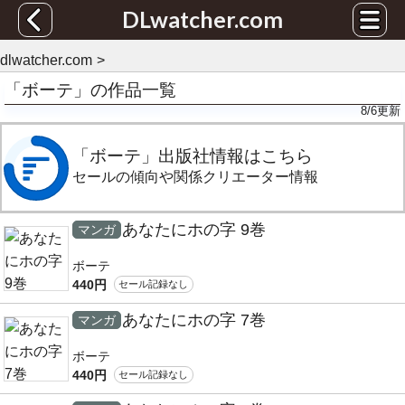
DLwatcher.com
dlwatcher.com
「ボーテ」の作品一覧
8/6
更新
「ボーテ」出版社情報はこちら
セールの傾向や関係クリエーター情報
あなたにホの字 9巻
マンガ
ボーテ
440円
セール記録なし
あなたにホの字 7巻
マンガ
ボーテ
440円
セール記録なし