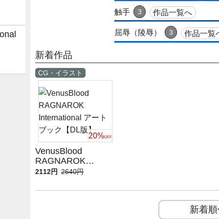
触手
3
作品一覧へ
屈辱（陵辱）
3
onal
作品一覧
新着作品
CG・イラスト
20%
OFF
VenusBlood
RAGNAROK
International アート
2112円
2640円
ブック【DL版】
新着順