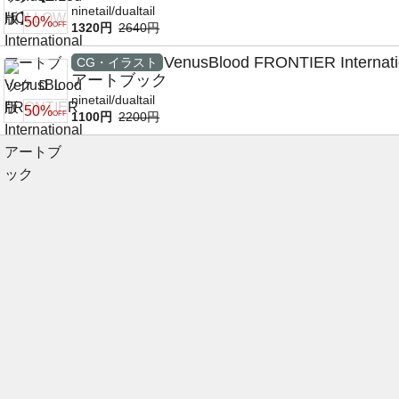
ninetail/dualtail
50%
OFF
1320円
2640円
VenusBlood FRONTIER Internati
CG・イラスト
アートブック
ninetail/dualtail
50%
OFF
1100円
2200円