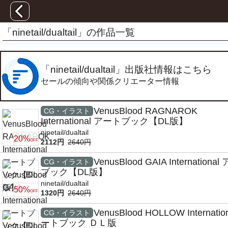
「ninetail/dualtail」の作品一覧
「ninetail/dualtail」出版社情報はこちら
セールの傾向や関係クリエーター情報
VenusBlood RAGNAROK
CG・イラスト
International アートブック【DL版】
ninetail/dualtail
20%
OFF
2112円
2640円
VenusBlood GAIA Internationa
CG・イラスト
ブック【DL版】
ninetail/dualtail
50%
OFF
1320円
2640円
VenusBlood HOLLOW Internatio
CG・イラスト
ートブック ＤＬ版