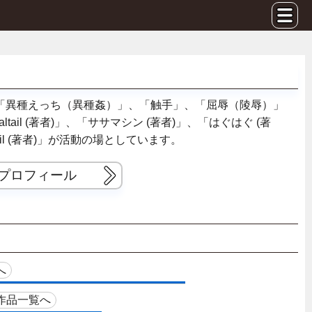
「異種えっち（異種姦）」、「触手」、「屈辱（陵辱）」
altail (著者)」、「ササマシン (著者)」、「はぐはぐ (著
ltail (著者)」が活動の場としています。
eのプロフィール
へ
作品一覧へ