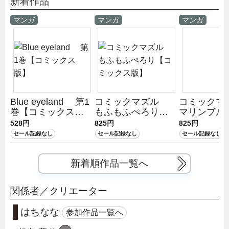
新着作品
マンガ
マンガ
マンガ
Blue eyeland 第1
コミックマズル
コミック
巻【コミックス
もふもふぺろり
マリンブル
版】
【コミックス版】
が開く【コ
528円
825円
825円
ス版】
セール記録なし
セール記録なし
セール記録なし
新着順作品一覧へ
関係者／クリエーター
はちなな
参加作品一覧へ