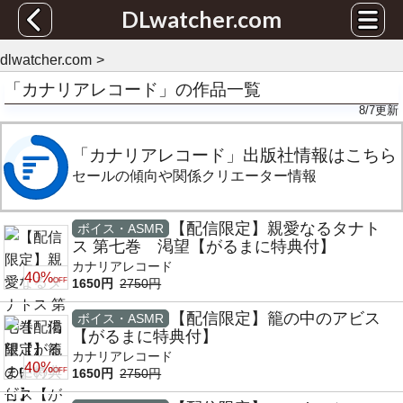
DLwatcher.com
dlwatcher.com
「カナリアレコード」の作品一覧
8/7
更新
「カナリアレコード」出版社情報はこちら
セールの傾向や関係クリエーター情報
【配信限定】親愛なるタナト
ボイス・ASMR
ス 第七巻 渇望【がるまに特典付】
カナリアレコード
40%
OFF
1650円
2750円
【配信限定】籠の中のアビス
ボイス・ASMR
【がるまに特典付】
カナリアレコード
40%
OFF
1650円
2750円