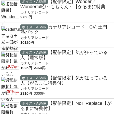
【配信限定】Wonder／
ボイス・ASMR
Wonderful④～ももくん～【がるまに特典
付】
カナリアレコード
2750円
カナリアレコード CV: 土門
ボイス・ASMR
熱パック
カナリアレコード
10120円
【配信限定】気が狂っている
ボイス・ASMR
人【通常版】
カナリアレコード
30%
OFF
1925円
2750円
【配信限定】気が狂っている
ボイス・ASMR
人【がるまに特典付】
カナリアレコード
30%
OFF
2310円
3300円
【配信限定】NoT Replace【が
ボイス・ASMR
るまに特典付】