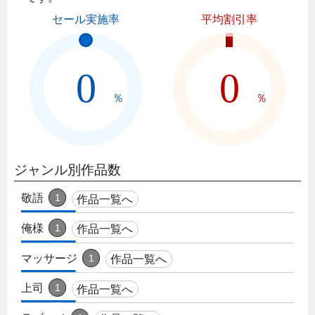
セール実施率
平均割引率
0
0
％
％
ジャンル別作品数
敬語
1
作品一覧へ
俺様
1
作品一覧へ
マッサージ
1
作品一覧へ
上司
1
作品一覧へ