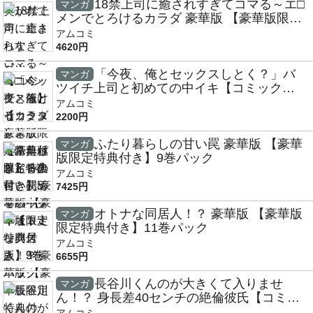
18禁上司に癒されすぎてコマる～エ□
マンガ
メンでとろけるカラダ 豪華版 【豪華版限定
特典付き】5巻パック
アムコミ
4620円
「今夜、俺とセックスしとく？」バ
マンガ
ツイチ上司と初めての中イキ【コミックス
版】3巻パック
アムコミ
2200円
ふたり暮らしの甘い罠 豪華版 【豪華
マンガ
版限定特典付き】9巻パック
アムコミ
7425円
オトナな同居人！？ 豪華版 【豪華版
マンガ
限定特典付き】11巻パック
アムコミ
6655円
長谷川くんのが大きくて入りませ
マンガ
ん！？ 身長差40センチの絶倫彼氏【コミッ
クス版】7巻パック