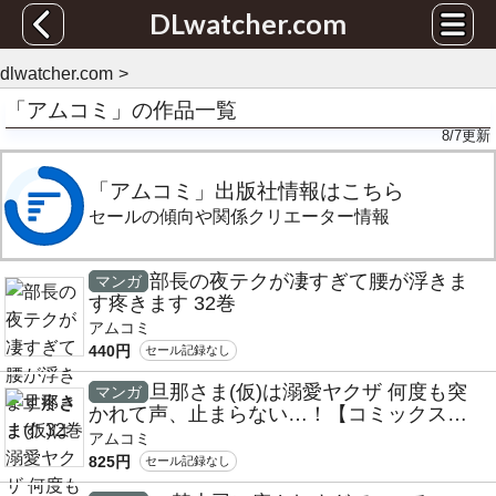
DLwatcher.com
dlwatcher.com
「アムコミ」の作品一覧
8/7
更新
「アムコミ」出版社情報はこちら
セールの傾向や関係クリエーター情報
部長の夜テクが凄すぎて腰が浮きま
マンガ
す疼きます 32巻
アムコミ
440円
セール記録なし
旦那さま(仮)は溺愛ヤクザ 何度も突
マンガ
かれて声、止まらない…！【コミックス
版】【コミックス版限定特典付き】 8巻
アムコミ
825円
セール記録なし