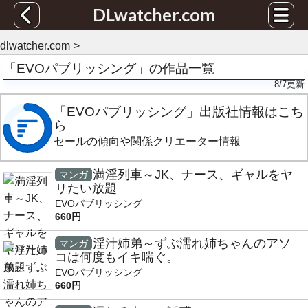
DLwatcher.com
dlwatcher.com
「EVOパブリッシング」の作品一覧
8/7
更新
「EVOパブリッシング」出版社情報はこち
ら
セールの傾向や関係クリエーター情報
満淫列車～JK、ナース、ギャルをヤ
マンガ
リたい放題
EVOパブリッシング
660円
淫汁姉弟～ずぶ濡れ姉ちゃんのアソ
マンガ
コは何度もイキ喘ぐ。
EVOパブリッシング
660円