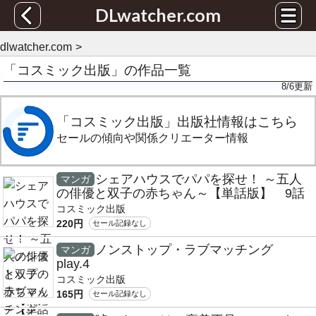
DLwatcher.com
dlwatcher.com
「コスミック出版」の作品一覧
8/6
更新
「コスミック出版」出版社情報はこちら
セールの傾向や関係クリエーター情報
シェアハウスでパパを探せ！ ～五人
マンガ
の俳優と双子の赤ちゃん～【単話版】 9話
コスミック出版
220円
セール記録なし
ノンストップ・ラブマッチング
マンガ
play.4
コスミック出版
165円
セール記録なし