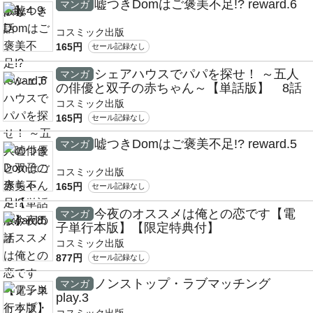
嘘つきDomはご褒美不足!? reward.6
マンガ
コスミック出版
165円
セール記録なし
シェアハウスでパパを探せ！ ～五人
マンガ
の俳優と双子の赤ちゃん～【単話版】 8話
コスミック出版
165円
セール記録なし
嘘つきDomはご褒美不足!? reward.5
マンガ
コスミック出版
165円
セール記録なし
今夜のオススメは俺との恋です【電
マンガ
子単行本版】【限定特典付】
コスミック出版
877円
セール記録なし
ノンストップ・ラブマッチング
マンガ
play.3