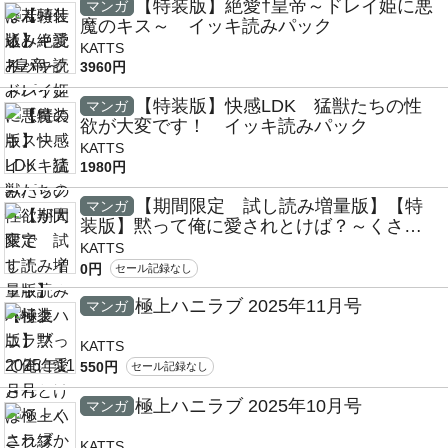
【特装版】絶愛†皇帝～ドレイ姫に悪
マンガ
魔のキス～ イッキ読みパック
KATTS
3960円
【特装版】快感LDK 猛獣たちの性
マンガ
欲が大変です！ イッキ読みパック
KATTS
1980円
【期間限定 試し読み増量版】【特
マンガ
装版】黙って俺に愛されとけば？～くされ
縁から男と女に変わる夜～(1)
KATTS
0円
セール記録なし
極上ハニラブ 2025年11月号
マンガ
KATTS
550円
セール記録なし
極上ハニラブ 2025年10月号
マンガ
KATTS