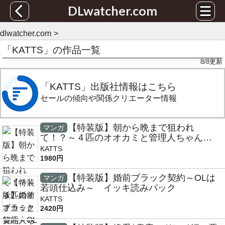
DLwatcher.com
dlwatcher.com
「KATTS」の作品一覧
8/8
更新
「KATTS」出版社情報はこちら
セールの傾向や関係クリエーター情報
【特装版】朝から晩まで狙われ
マンガ
て！？～４匹のオオカミと管理人ちゃん
～ イッキ読みパック
KATTS
1980円
【特装版】婚前ブラック契約～OLは
マンガ
若頭仕込み～ イッキ読みパック
KATTS
2420円