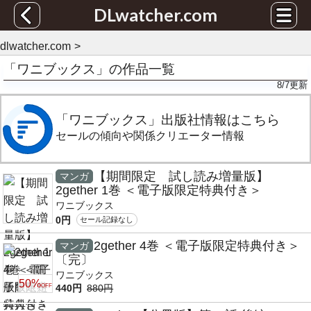
DLwatcher.com
dlwatcher.com
「ワニブックス」の作品一覧
8/7
更新
「ワニブックス」出版社情報はこちら
セールの傾向や関係クリエーター情報
【期間限定 試し読み増量版】
マンガ
2gether 1巻 ＜電子版限定特典付き＞
ワニブックス
0円
セール記録なし
2gether 4巻 ＜電子版限定特典付き＞
マンガ
〔完〕
ワニブックス
50%
OFF
440円
880円