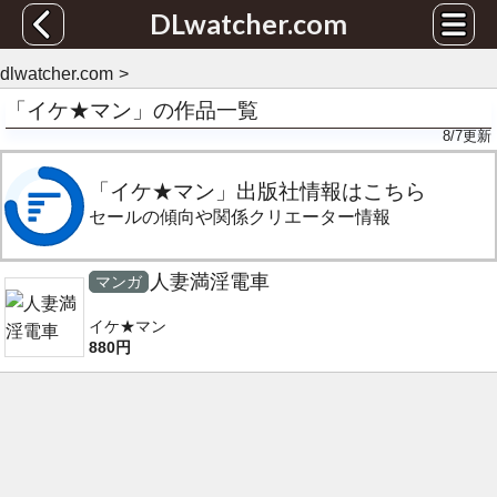
DLwatcher.com
dlwatcher.com
「イケ★マン」の作品一覧
8/7
更新
「イケ★マン」出版社情報はこちら
セールの傾向や関係クリエーター情報
人妻満淫電車
マンガ
イケ★マン
880円