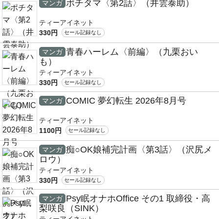
ポチタマ〈第2話〉（井雲泰助）
マンガ
ティーアイネット
330円
セール記録なし
青春ハーレム〈前編〉（九栗おい
マンガ
も）
ティーアイネット
330円
セール記録なし
COMIC 夢幻転生 2026年8月号
マンガ
ティーアイネット
1100円
セール記録なし
痴○OK娘補完計画〈第3話〉（沢尻メ
マンガ
ロウ）
ティーアイネット
330円
セール記録なし
Psy眠オナホOffice その1 取締役・高
マンガ
梨咲良（SINK）