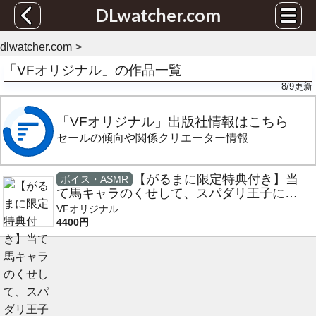
DLwatcher.com
dlwatcher.com
「VFオリジナル」の作品一覧
8/9
更新
「VFオリジナル」出版社情報はこちら
セールの傾向や関係クリエーター情報
【がるまに限定特典付き】当
ボイス・ASMR
て馬キャラのくせして、スパダリ王子に寵
愛されています。【ボイスドラマ版】
VFオリジナル
4400円