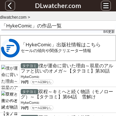
DLwatcher.com
dlwatcher.com
「HykeComic」の作品一覧
8/6
更新
「HykeComic」出版社情報はこちら
セールの傾向や関係クリエーター情報
僕が運命に背いた理由～双星のアル
タテヨミ
ファと抗いのオメガ～【タテヨミ】第30話
HykeComic
70円
セール記録なし
双程～キミへと続く物語（モノロー
タテヨミ
グ）～【タテヨミ】第64話 雪解け
HykeComic
70円
セール記録なし